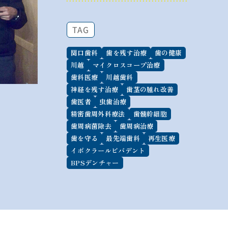
TAG
関口歯科
歯を残す治療
歯の健康
川越
マイクロスコープ治療
歯科医療
川越歯科
神経を残す治療
歯茎の腫れ改善
歯医者
虫歯治療
精密歯周外科療法
歯髄幹細胞
歯周病菌除去
歯周病治療
歯を守る
最先端歯科
再生医療
イボクラールビバデント
BPSデンチャー