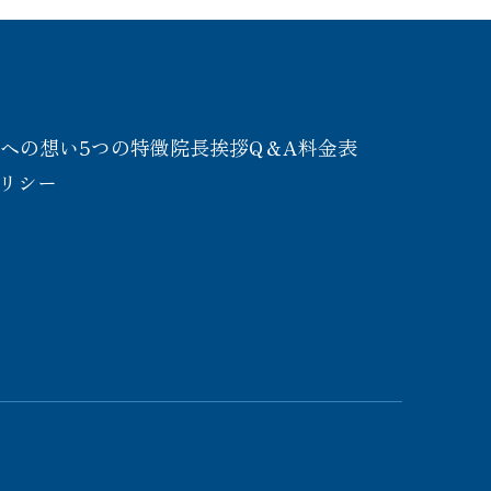
療への想い
5つの特徴
院長挨拶
Q＆A
料金表
リシー