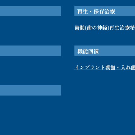
再生・保存治療
歯髄(歯の神経)再生治療
精
機能回復
インプラント
義歯・入れ