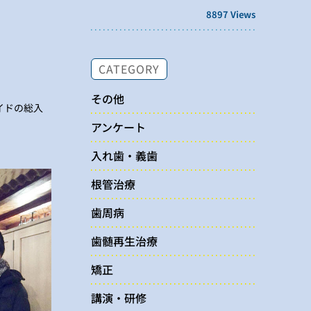
8897 Views
CATEGORY
その他
イドの総入
アンケート
入れ歯・義歯
根管治療
歯周病
歯髄再生治療
矯正
講演・研修