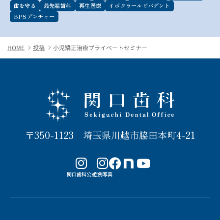
歯を守る
最先端歯科
再生医療
イボクラールビバデント
BPSデンチャー
HOME
投稿
小児矯正治療プライベートセミナー
関口歯科 川越
〒350-1123 埼玉県川越市脇田本町4-21
note
関口歯科公式
症例写真