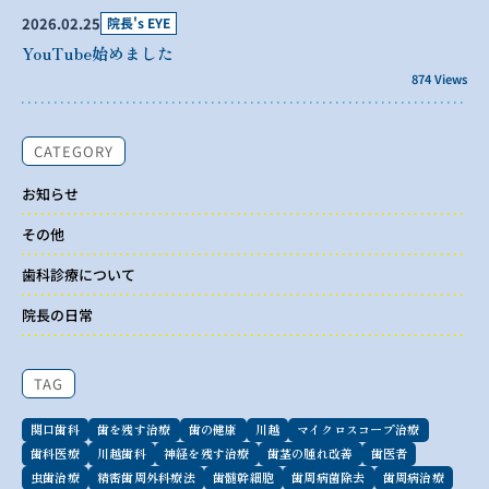
2026.02.25
院長's EYE
YouTube始めました
874 Views
CATEGORY
お知らせ
その他
歯科診療について
院長の日常
TAG
関口歯科
歯を残す治療
歯の健康
川越
マイクロスコープ治療
歯科医療
川越歯科
神経を残す治療
歯茎の腫れ改善
歯医者
虫歯治療
精密歯周外科療法
歯髄幹細胞
歯周病菌除去
歯周病治療