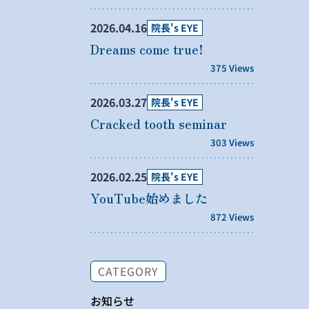
2026.04.16
院長's EYE
Dreams come true!
375 Views
2026.03.27
院長's EYE
Cracked tooth seminar
303 Views
2026.02.25
院長's EYE
YouTube始めました
872 Views
CATEGORY
お知らせ