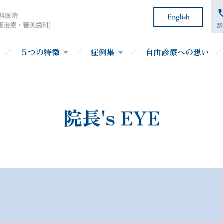
科医院
English
管治療・審美歯科)
診
５つの特徴
症例集
自由診療への想い
院長's EYE