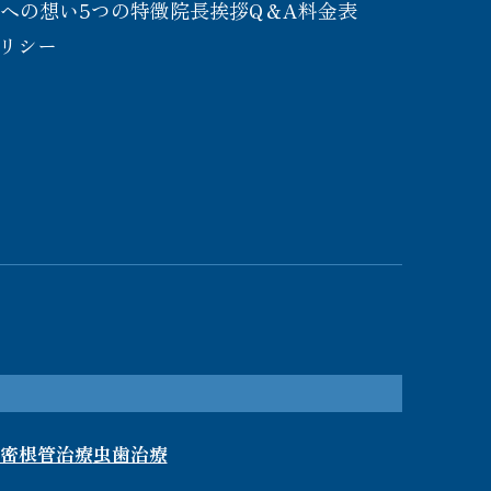
療への想い
5つの特徴
院長挨拶
Q＆A
料金表
リシー
密根管治療
虫歯治療