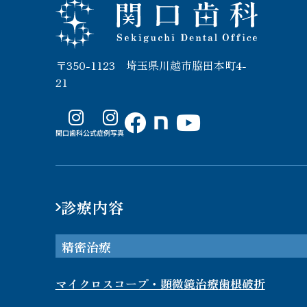
関口歯科 川越
〒350-1123 埼玉県川越市脇田本町4-
21
関口歯科公式
症例写真
not
e
診療内容
精密治療
マイクロスコープ・顕微鏡治療
歯根破折​