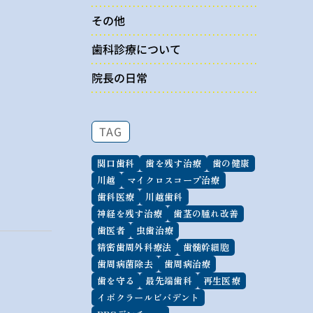
その他
歯科診療について
院長の日常
TAG
関口歯科
歯を残す治療
歯の健康
川越
マイクロスコープ治療
歯科医療
川越歯科
神経を残す治療
歯茎の腫れ改善
歯医者
虫歯治療
精密歯周外科療法
歯髄幹細胞
歯周病菌除去
歯周病治療
歯を守る
最先端歯科
再生医療
イボクラールビバデント