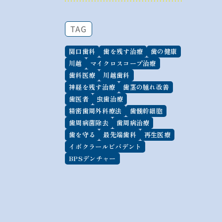
TAG
関口歯科
歯を残す治療
歯の健康
川越
マイクロスコープ治療
歯科医療
川越歯科
神経を残す治療
歯茎の腫れ改善
歯医者
虫歯治療
精密歯周外科療法
歯髄幹細胞
歯周病菌除去
歯周病治療
歯を守る
最先端歯科
再生医療
イボクラールビバデント
BPSデンチャー