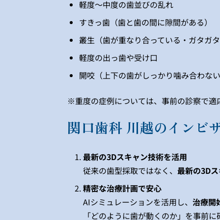
軽度〜中度の歯並びの乱れ
すきっ歯（歯と歯の間に隙間がある）
叢生（歯が重なり合っている・ガタガ
軽度の出っ歯や受け口
開咬（上下の歯がしっかり噛み合わな
※重度の症例については、事前の診察で適
関口歯科 川越のインビ
最新の3Dスキャン技術を活用
従来の歯型採取ではなく、
最新の3D
精密な治療計画で安心
AIシミュレーションを活用し、
治療開
「どのように歯が動くのか」を事前に