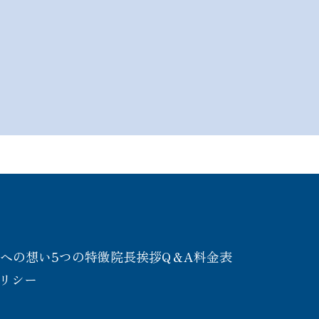
療への想い
5つの特徴
院長挨拶
Q＆A
料金表
リシー