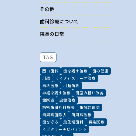
その他
歯科診療について
院長の日常
TAG
関口歯科
歯を残す治療
歯の健康
川越
マイクロスコープ治療
歯科医療
川越歯科
神経を残す治療
歯茎の腫れ改善
歯医者
虫歯治療
精密歯周外科療法
歯髄幹細胞
歯周病菌除去
歯周病治療
歯を守る
最先端歯科
再生医療
イボクラールビバデント