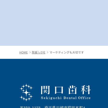
HOME
院長’s EYE
マーケティングも大切です
関口歯科 川越
〒350-1123 埼玉県川越市脇田本町4-