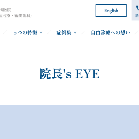
科医院
English
管治療・審美歯科)
診
５つの特徴
症例集
自由診療への想い
院長's EYE