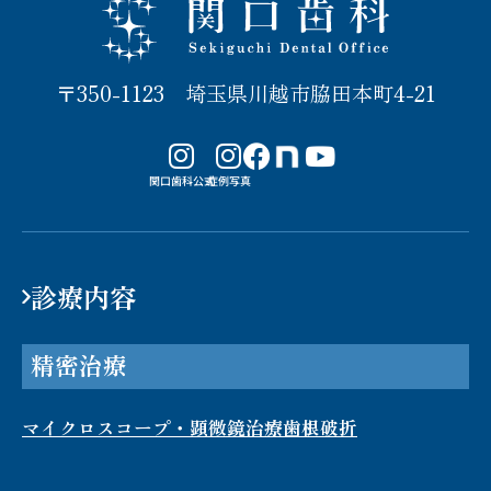
関口歯科 川越
〒350-1123 埼玉県川越市脇田本町4-21
note
関口歯科公式
症例写真
診療内容
精密治療
マイクロスコープ・顕微鏡治療
歯根破折​