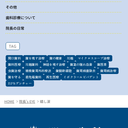
その他
歯科診療について
院長の日常
TAG
関口歯科
歯を残す治療
歯の健康
川越
マイクロスコープ治療
歯科医療
川越歯科
神経を残す治療
歯茎の腫れ改善
歯医者
虫歯治療
精密歯周外科療法
歯髄幹細胞
歯周病菌除去
歯周病治療
歯を守る
最先端歯科
再生医療
イボクラールビバデント
BPSデンチャー
HOME
院長’s EYE
嬉し涙