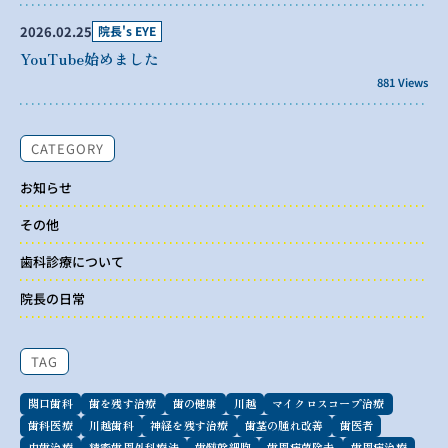
2026.02.25
院長's EYE
YouTube始めました
881 Views
CATEGORY
お知らせ
その他
歯科診療について
院長の日常
TAG
関口歯科
歯を残す治療
歯の健康
川越
マイクロスコープ治療
歯科医療
川越歯科
神経を残す治療
歯茎の腫れ改善
歯医者
虫歯治療
精密歯周外科療法
歯髄幹細胞
歯周病菌除去
歯周病治療